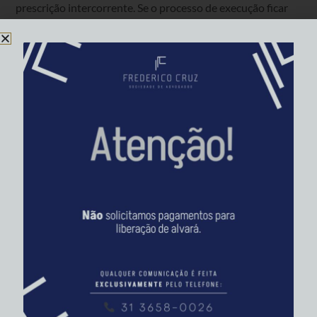
prescrição intercorrente. Se o processo de execução ficar
parado por mais de 2 anos por culpa do exequente (falta de
indicação de bens ou cálculos), o juiz pode extinguir a
execução definitivamente.
Decisões Recentes de 2026: O que Mudou?
Este ano, o Tribunal Superior do Trabalho (TST) reafirmou
que a suspensão de prazos ocorrida durante a pandemia
ainda impacta a contagem de prescrições em curso. Além
disso, o Tema 1253 do STJ trouxe clareza para execuções
contra entes públicos e grandes empresas, definindo que o
prazo individual não corre enquanto houver discussões
coletivas pendentes sobre a liquidação.
Para o trabalhador, isso significa uma sobrevida em prazos
que pareciam perdidos, mas exige uma análise técnica