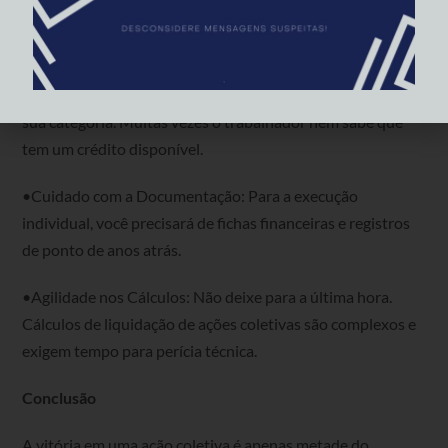
minuciosa para não errar a conta.
Dicas para Garantir seu Recebimento
•Monitore o Sindicato: Fique atento às vitórias judiciais da
sua categoria. Muitas vezes o trabalhador nem sabe que
tem um crédito disponível.
•Cuidado com a Documentação: Para a execução
individual, você precisará de fichas financeiras e registros
de ponto de anos atrás.
•Agilidade nos Cálculos: Não deixe para a última hora.
Cálculos de liquidação de ações coletivas são complexos e
exigem tempo para perícia técnica.
Conclusão
A vitória em uma ação coletiva é apenas metade do