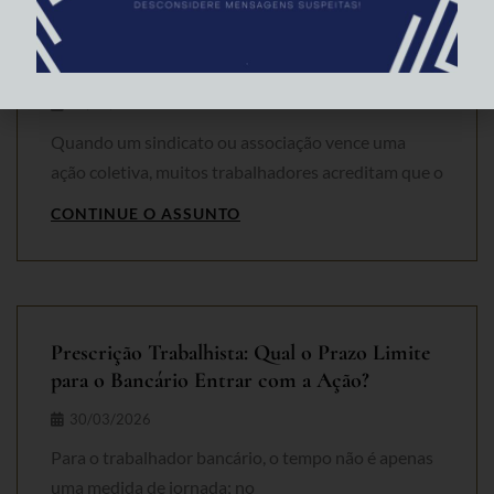
Prescrição na Execução Individual de Ação
Coletiva: Não Perca o Prazo de Receber seu
Direito!
30/03/2026
Quando um sindicato ou associação vence uma
ação coletiva, muitos trabalhadores acreditam que o
CONTINUE O ASSUNTO
Prescrição Trabalhista: Qual o Prazo Limite
para o Bancário Entrar com a Ação?
30/03/2026
Para o trabalhador bancário, o tempo não é apenas
uma medida de jornada; no