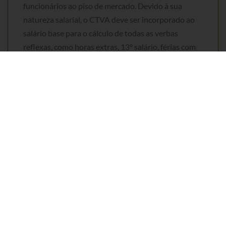
funcionários ao piso de mercado. Devido à sua
natureza salarial, o CTVA deve ser incorporado ao
salário base para o cálculo de todas as verbas
reflexas, como horas extras, 13º salário, férias com
1/3 adicional e FGTS.
CONTINUE O ASSUNTO
ENTRE EM CONTATO
Nós Podemos