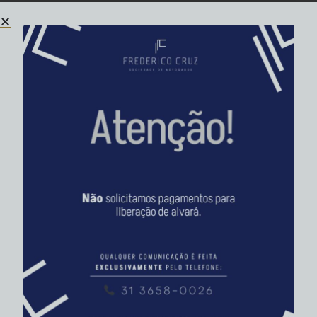
poucas
CONTINUE O ASSUNTO
Preclusão no Processo do Trabalho: O Erro
que Pode Anular seu Direito em 8 Dias
30/03/2026
No Direito do Trabalho, vencer a causa é apenas o
primeiro passo. O verdadeiro
CONTINUE O ASSUNTO