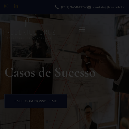
(031) 3658-0026
contato@fcaa.adv.br
Casos de Sucesso
FALE COM NOSSO TIME