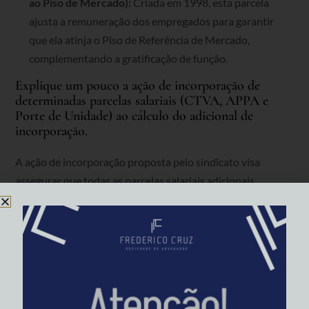
ao Piso de Mercado):
Criada em 1998, esta parcela
ajusta a remuneração dos empregados para garantir
que ela atinja o Piso de Referência de Mercado,
complementando a gratificação de função.
Explique um pouco a ação de incorporação de
determinadas parcelas salariais (CTVA, APPA e
Porte de Unidade) ao cálculo do adicional de
incorporação.
A ação de incorporação proposta pelo sindicato visa
assegurar que todas as parcelas salariais adicionais
recebidas pelos trabalhadores no exercício de funções
comissionadas sejam consideradas no cálculo do adicional
de incorporação. Os bancários substituídos recebiam
gratificação de função sob diversas rubricas, como “função
de confiança” e “cargo em comissão efetivo”, acrescidas de
complementos como o CTVA, criado em 1998 para ajustar