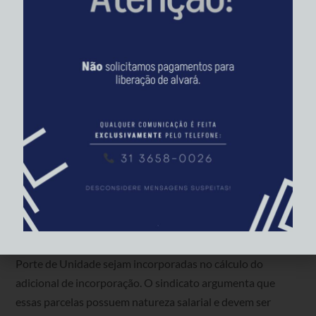
a remuneração ao piso de mercado. Com a implantação do
novo Plano de Cargos e Salários em 2010, o CTVA foi
desmembrado em parcelas como Porte de Unidade e
APPA, que continuaram a complementar a remuneração
dos empregados. A ação pede que todas essas parcelas
sejam incluídas no cálculo do adicional de incorporação,
garantindo a estabilidade financeira dos empregados
descomissionados sem justa causa.
O que pede e como pede a ação abaixo que fala da
incorporação de determinadas parcelas salariais
(CTVA, APPA e Porte de Unidade) ao cálculo do
adicional de incorporação?
A ação requer que as parcelas salariais CTVA, APPA e
Porte de Unidade sejam incorporadas no cálculo do
adicional de incorporação. O sindicato argumenta que
essas parcelas possuem natureza salarial e devem ser